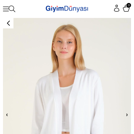
0
‹
›