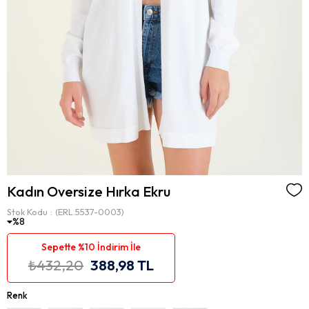
Kadın Oversize Hırka Ekru
Stok Kodu
(ERL.5537-0003)
8
Sepette %10 İndirim İle
₺432,20
388,98 TL
Renk