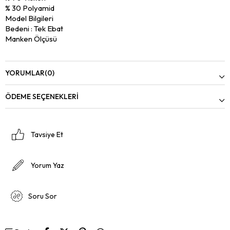
% 30 Polyamid
Model Bilgileri
Bedeni : Tek Ebat
Manken Ölçüsü
Gögüs : 80
Bel : 58
Basen : 86
YORUMLAR
(0)
Boy : 176
Kilo : 52
ÖDEME SEÇENEKLERI
Tavsiye Et
Yorum Yaz
Soru Sor