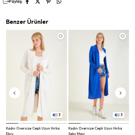
Paylaş:
Benzer Ürünler
Ka
Vi
3
3
Kadın Oversize Cepli Uzun Hırka
Kadın Oversize Cepli Uzun Hırka
Ekru
Saks Mavi