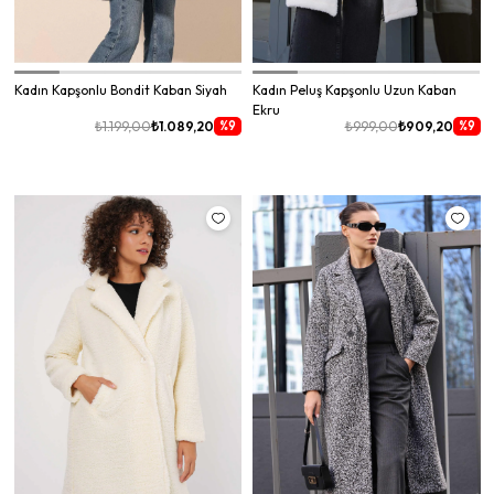
Kadın Kapşonlu Bondit Kaban Siyah
Kadın Peluş Kapşonlu Uzun Kaban
Ekru
%9
%9
₺1.199,00
₺1.089,20
₺999,00
₺909,20