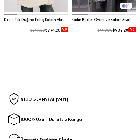
1
Kadın Tek Düğme Peluş Kaban Ekru
Kadın Buklet Oversize Kaban Siyah
%9
%9
₺849,00
₺774,20
₺999,00
₺909,20
%100 Güvenli Alışveriş
1000 ₺ Üzeri Ücretsiz Kargo
Ücretsiz Değişim & İade