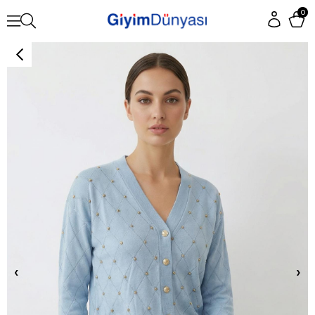
0
‹
›