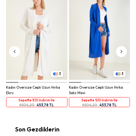
Ka
Vi
3
3
Kadın Oversize Cepli Uzun Hırka
Kadın Oversize Cepli Uzun Hırka
Ekru
Saks Mavi
Sepette %10 İndirim İle
Sepette %10 İndirim İle
₺504,20
453,78 TL
₺504,20
453,78 TL
Son Gezdiklerin