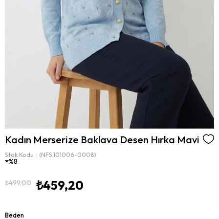
Kadın Merserize Baklava Desen Hırka Mavi
Stok Kodu
(NFS.101006-0008)
8
₺459,20
₺499,00
Beden