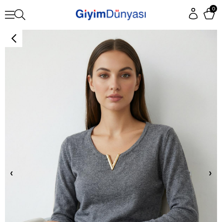
0
‹
›