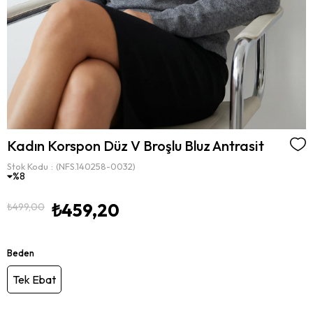
Kadın Korspon Düz V Broşlu Bluz Antrasit
Stok Kodu
(NFS.140258-0032)
8
₺459,20
₺499,00
Beden
Tek Ebat