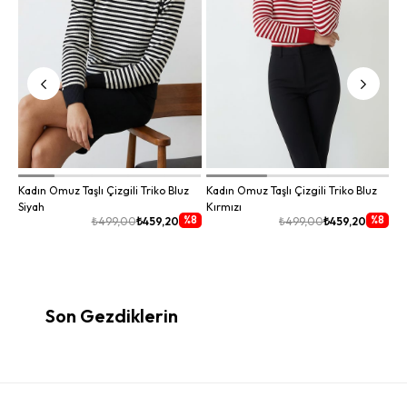
Kadın Omuz Taşlı Çizgili Triko Bluz
Kadın Omuz Taşlı Çizgili Triko Bluz
Siyah
Kırmızı
%8
%8
₺499,00
₺459,20
₺499,00
₺459,20
Son Gezdiklerin