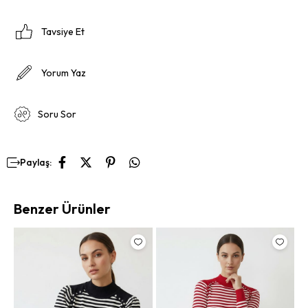
Tavsiye Et
Yorum Yaz
Soru Sor
Paylaş:
Benzer Ürünler
Ka
La