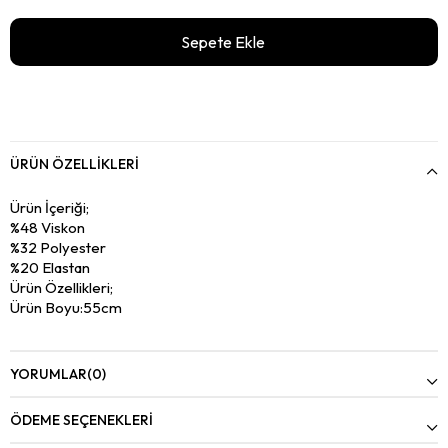
ÜRÜN ÖZELLIKLERI
Ürün İçeriği;
%48 Viskon
%32 Polyester
%20 Elastan
Ürün Özellikleri;
Ürün Boyu:55cm
Model Bilgileri:
Bedeni: Standart
Manken Ölçüsü: Boy:178 Kilo:55
YORUMLAR
(0)
ÖDEME SEÇENEKLERI