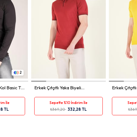
XL
M
L
XL
XXL
M
2
Kol Basic T-
Erkek Çıtçıtlı Yaka Biyeli
Erkek Çıtçıtl
Merserize T-Shirt Bordo
Merserize T-
im İle
Sepette %10 İndirim İle
Sepet
28 TL
₺369,20
332,28 TL
₺36