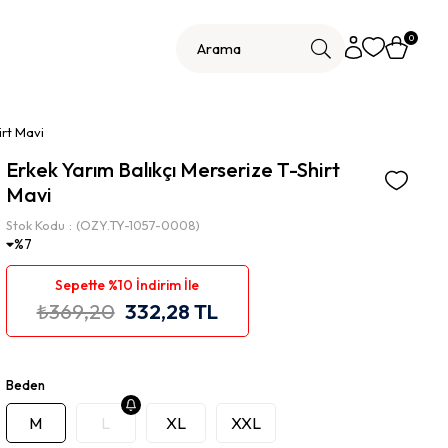
0
irt Mavi
Erkek Yarım Balıkçı Merserize T-Shirt
Mavi
Stok Kodu
(OZY.TY-1057-0008)
7
Sepette %10 İndirim İle
₺369,20
332,28 TL
Beden
M
L
XL
XXL