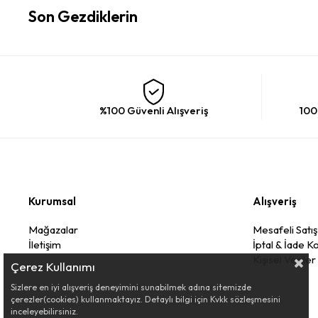
Son Gezdiklerin
%100 Güvenli Alışveriş
100
Kurumsal
Alışveriş
Mağazalar
Mesafeli Satı
İletişim
İptal & İade Ko
Kişisel Veriler
Çerez Kullanımı
Sizlere en iyi alışveriş deneyimini sunabilmek adına sitemizde
çerezler(cookies) kullanmaktayız. Detaylı bilgi için Kvkk sözleşmesini
inceleyebilirsiniz.