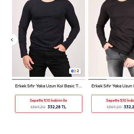
S
M
L
XL
S
M
L
2
Erkek Sıfır Yaka Uzun Kol Basic T-
Erkek Sıfır Yaka Uzun 
Shirt Lacivert
Shirt Siyah
Sepette %10 İndirim İle
Sepette %10 İndir
₺369,20
332,28 TL
₺369,20
332,