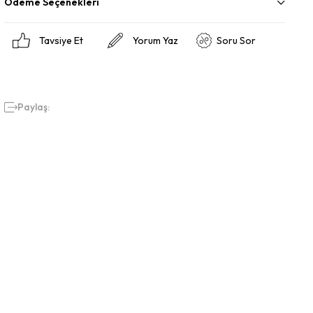
Ödeme Seçenekleri
Tavsiye Et
Yorum Yaz
Soru Sor
Paylaş: