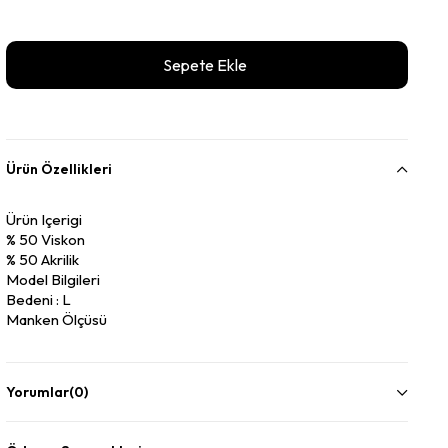
Ürün Özellikleri
Ürün Içerigi
% 50 Viskon
% 50 Akrilik
Model Bilgileri
Bedeni : L
Manken Ölçüsü
Gögüs : 103
Bel : 77
Basen : 98
Yorumlar
(0)
Boy : 1.91
Kilo : 81