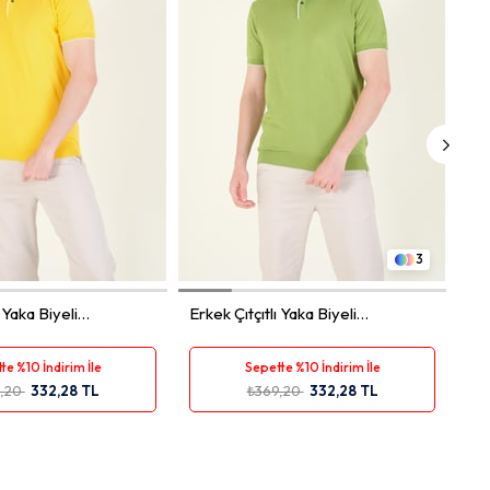
L
XL
XXL
M
L
XL
XXL
3
ı Yaka Biyeli
Erkek Çıtçıtlı Yaka Biyeli
Shirt Sarı
Merserize T-Shirt Yeşil
te %10 İndirim İle
Sepette %10 İndirim İle
9,20
332,28 TL
₺369,20
332,28 TL