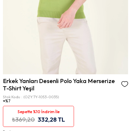
Erkek Yanları Desenli Polo Yaka Merserize
T-Shirt Yeşil
Stok Kodu
(OZY.TY-1053-0035)
7
Sepette %10 İndirim İle
₺369,20
332,28 TL