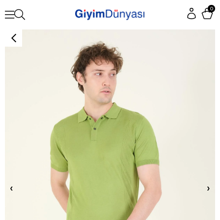
0
‹
›