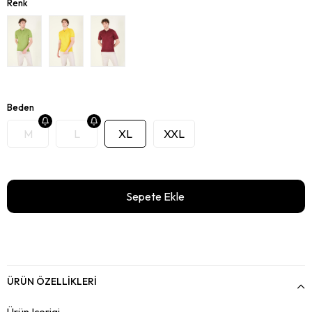
Renk
Beden
M
L
XL
XXL
ÜRÜN ÖZELLIKLERI
Ürün Içerigi