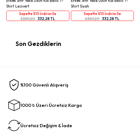
Erkek Sıfır Yaka Uzun Kol Basic T-
Erkek Sıfır Yaka Uzun Kol Basic T-
Shirt Lacivert
Shirt Siyah
Sepette %10 İndirim İle
Sepette %10 İndirim İle
₺369,20
332,28 TL
₺369,20
332,28 TL
Son Gezdiklerin
%100 Güvenli Alışveriş
1000 ₺ Üzeri Ücretsiz Kargo
Ücretsiz Değişim & İade