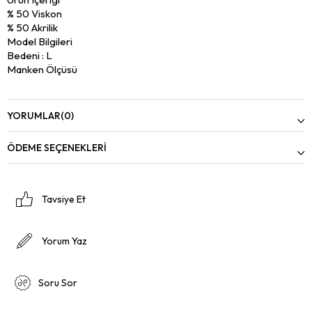
% 50 Viskon
% 50 Akrilik
Model Bilgileri
Bedeni : L
Manken Ölçüsü
Gögüs : 103
Bel : 77
Basen : 98
YORUMLAR
(0)
Boy : 1.91
Kilo : 81
ÖDEME SEÇENEKLERI
Tavsiye Et
Yorum Yaz
Soru Sor