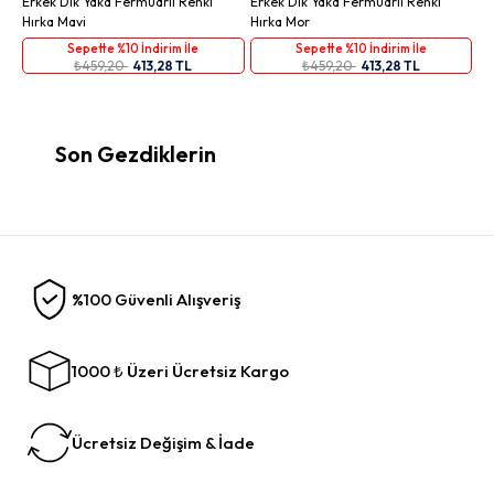
Erkek Dik Yaka Fermuarlı Renki
Erkek Dik Yaka Fermuarlı Renki
Hırka Mavi
Hırka Mor
Sepette %10 İndirim İle
Sepette %10 İndirim İle
₺459,20
413,28 TL
₺459,20
413,28 TL
Son Gezdiklerin
%100 Güvenli Alışveriş
1000 ₺ Üzeri Ücretsiz Kargo
Ücretsiz Değişim & İade