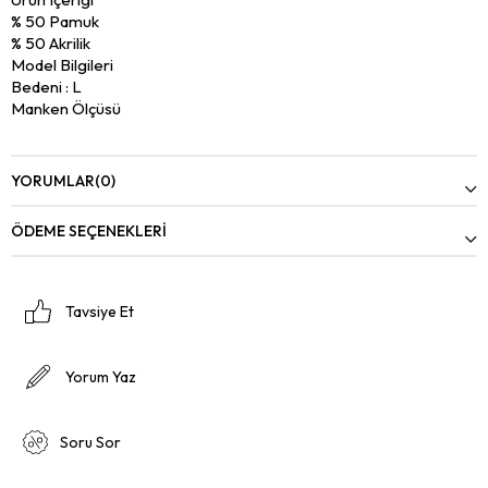
% 50 Pamuk
% 50 Akrilik
Model Bilgileri
Bedeni : L
Manken Ölçüsü
Gögüs : 103
Bel : 77
Basen : 98
YORUMLAR
(0)
Boy : 1.91
Kilo : 81
ÖDEME SEÇENEKLERI
Tavsiye Et
Yorum Yaz
Soru Sor