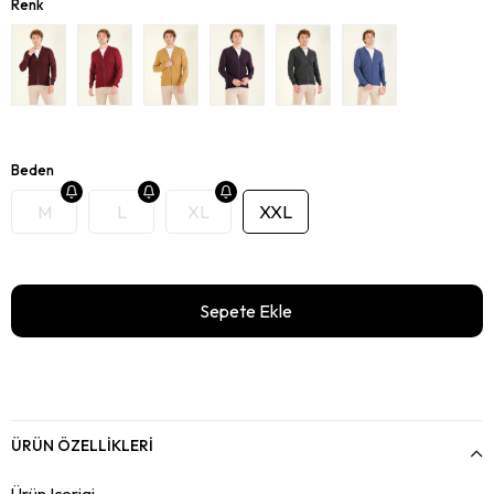
Renk
Beden
M
L
XL
XXL
ÜRÜN ÖZELLIKLERI
Ürün Içerigi