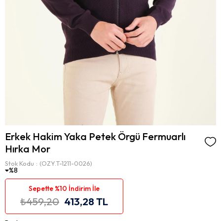
Erkek Hakim Yaka Petek Örgü Fermuarlı
Hırka Mor
Stok Kodu
(OZY.T-1211-0026)
8
Sepette %10 İndirim İle
₺459,20
413,28 TL