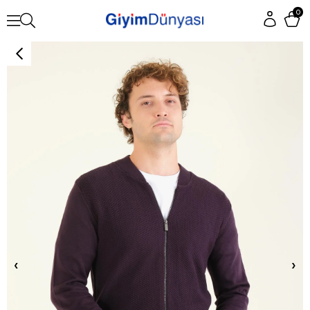
0
‹
›