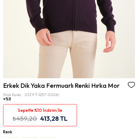
Erkek Dik Yaka Fermuarlı Renki Hırka Mor
Stok Kodu
(OZY.T-1257-0026)
8
Sepette %10 İndirim İle
₺459,20
413,28 TL
Renk