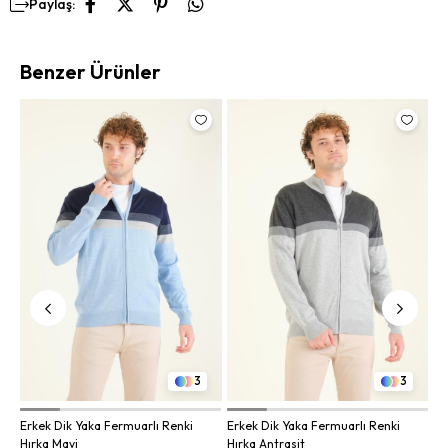
Paylaş:
Benzer Ürünler
Er
Kı
3
3
Erkek Dik Yaka Fermuarlı Renki
Erkek Dik Yaka Fermuarlı Renki
Hırka Mavi
Hırka Antrasit