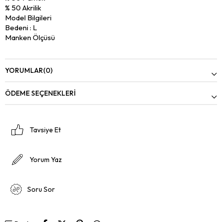
% 50 Akrilik
Model Bilgileri
Bedeni : L
Manken Ölçüsü
Gögüs : 103
Bel : 77
Basen : 98
YORUMLAR
(0)
Boy : 1.91
Kilo : 81
ÖDEME SEÇENEKLERI
Tavsiye Et
Yorum Yaz
Soru Sor