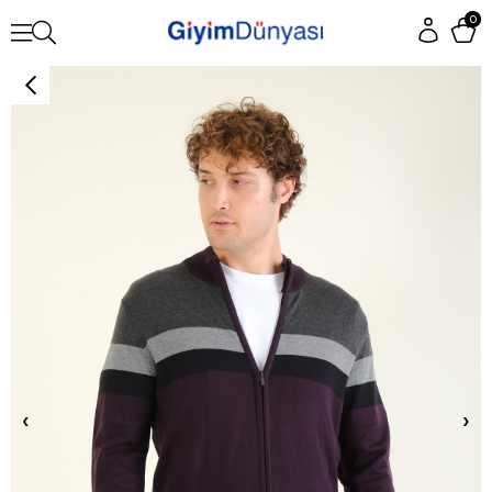
0
‹
›