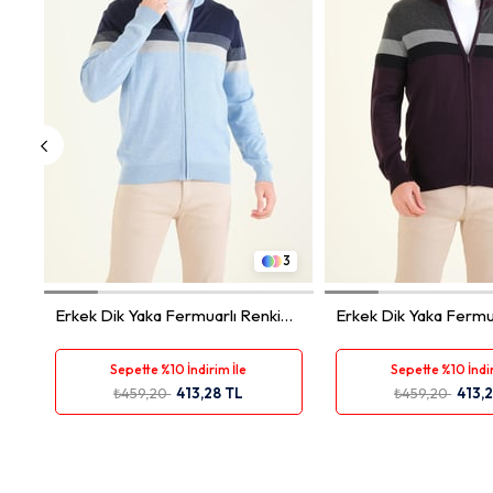
M
L
XL
XXL
M
L
XL
3
Erkek Dik Yaka Fermuarlı Renki
Erkek Dik Yaka Fermu
Hırka Mavi
Hırka Mor
Sepette %10 İndirim İle
Sepette %10 İndir
₺459,20
413,28 TL
₺459,20
413,