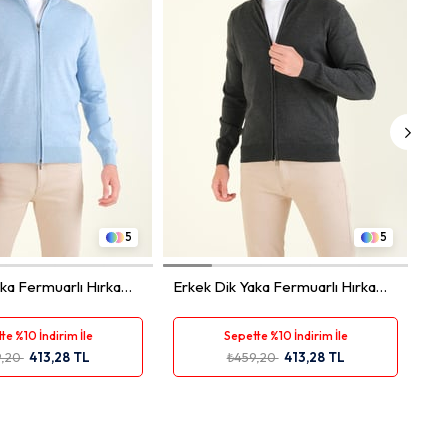
L
XL
XXL
M
L
XL
XXL
5
5
ka Fermuarlı Hırka
Erkek Dik Yaka Fermuarlı Hırka
Antrasit
te %10 İndirim İle
Sepette %10 İndirim İle
9,20
413,28 TL
₺459,20
413,28 TL