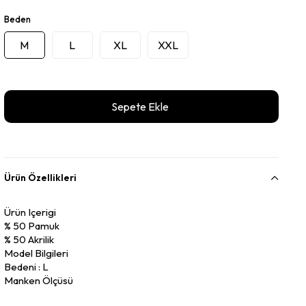
Beden
M
L
XL
XXL
Ürün Özellikleri
Ürün Içerigi
% 50 Pamuk
% 50 Akrilik
Model Bilgileri
Bedeni : L
Manken Ölçüsü
Gögüs : 103