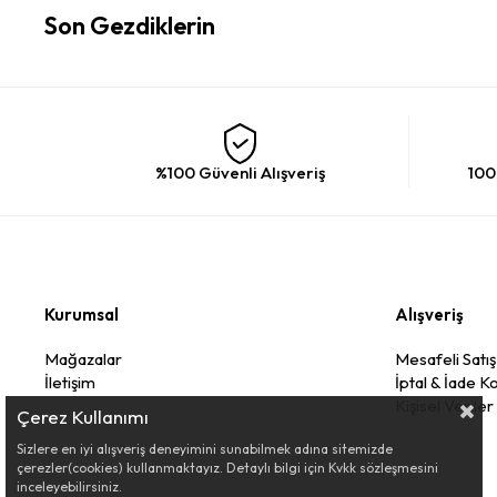
Son Gezdiklerin
%100 Güvenli Alışveriş
100
Kurumsal
Alışveriş
Mağazalar
Mesafeli Satı
İletişim
İptal & İade Ko
Kişisel Veriler
Çerez Kullanımı
Sizlere en iyi alışveriş deneyimini sunabilmek adına sitemizde
çerezler(cookies) kullanmaktayız. Detaylı bilgi için Kvkk sözleşmesini
inceleyebilirsiniz.