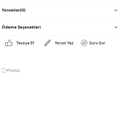
Bel : 77
Basen : 98
Yorumlar
(0)
Boy : 1.91
Kilo : 81
Ödeme Seçenekleri
Tavsiye Et
Yorum Yaz
Soru Sor
Paylaş: