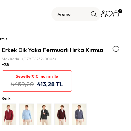
0
rmızı
Erkek Dik Yaka Fermuarlı Hırka Kırmızı
Stok Kodu
(OZY.T-1252-0006)
8
Sepette %10 İndirim İle
₺459,20
413,28 TL
Renk