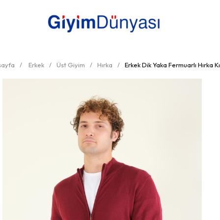
sayfa
Erkek
Üst Giyim
Hırka
Erkek Dik Yaka Fermuarlı Hırka Kı