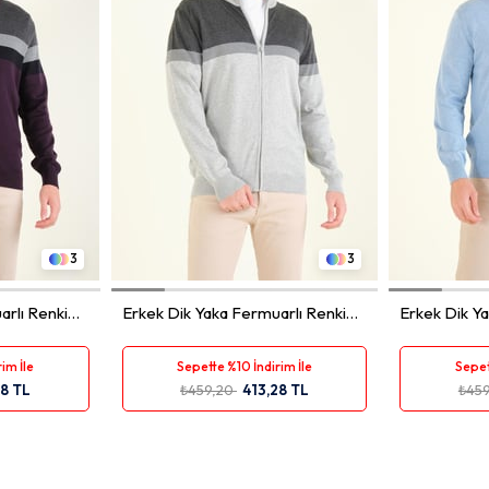
XXL
M
L
XL
XXL
M
3
3
arlı Renki
Erkek Dik Yaka Fermuarlı Renki
Erkek Dik Ya
Hırka Antrasit
Mavi
im İle
Sepette %10 İndirim İle
Sepet
28 TL
₺459,20
413,28 TL
₺45