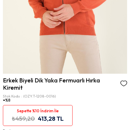
Erkek Biyeli Dik Yaka Fermuarlı Hırka
Kiremit
Stok Kodu
(OZY.T-1208-0016)
8
Sepette %10 İndirim İle
₺459,20
413,28 TL