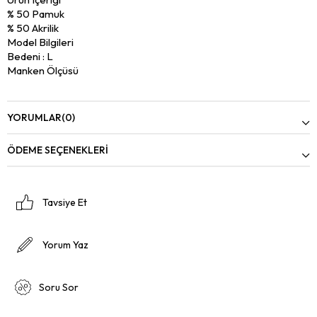
% 50 Pamuk
% 50 Akrilik
Model Bilgileri
Bedeni : L
Manken Ölçüsü
Gögüs : 103
Bel : 77
Basen : 98
YORUMLAR
(0)
Boy : 1.91
Kilo : 81
ÖDEME SEÇENEKLERI
Tavsiye Et
Yorum Yaz
Soru Sor