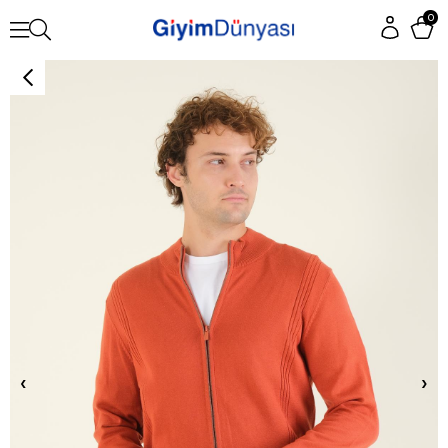
0
‹
›