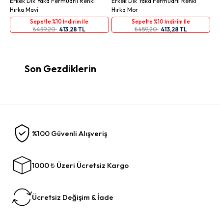
Erkek Dik Yaka Fermuarlı Renki
Erkek Dik Yaka Fermuarlı Renki
Hırka Mavi
Hırka Mor
Sepette %10 İndirim İle
Sepette %10 İndirim İle
₺459,20
413,28 TL
₺459,20
413,28 TL
Son Gezdiklerin
%100 Güvenli Alışveriş
1000 ₺ Üzeri Ücretsiz Kargo
Ücretsiz Değişim & İade